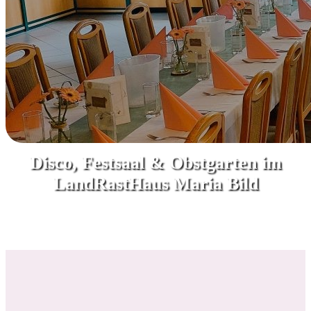
Hochzeit feiern im LandRastHaus
Disco, Festsaal & Obstgarten im
LandRastHaus Maria Bild