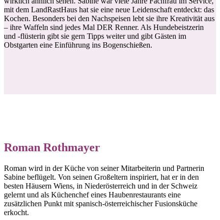
wirklich ähnlich sehen. Sabine war viele Jahre Fachfrau im Service,
mit dem LandRastHaus hat sie eine neue Leidenschaft entdeckt: das
Kochen. Besonders bei den Nachspeisen lebt sie ihre Kreativität aus
– ihre Waffeln sind jedes Mal DER Renner. Als Hundebeistzerin
und -flüsterin gibt sie gern Tipps weiter und gibt Gästen im
Obstgarten eine Einführung ins Bogenschießen.
Roman Rothmayer
Roman wird in der Küche von seiner Mitarbeiterin und Partnerin
Sabine beflügelt. Von seinen Großeltern inspiriert, hat er in den
besten Häusern Wiens, in Niederösterreich und in der Schweiz
gelernt und als Küchenchef eines Haubenrestaurants eine
zusätzlichen Punkt mit spanisch-österreichischer Fusionsküche
erkocht.