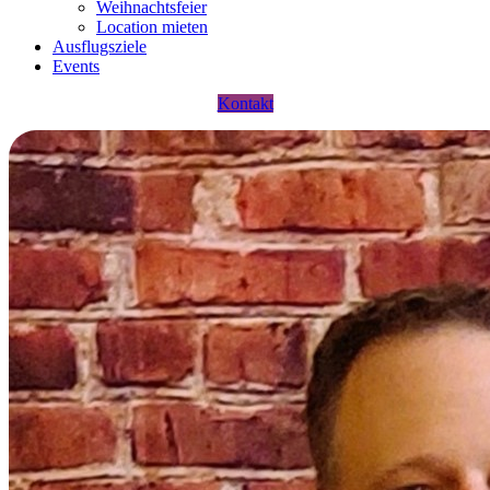
Weihnachtsfeier
Location mieten
Ausflugsziele
Events
Kontakt