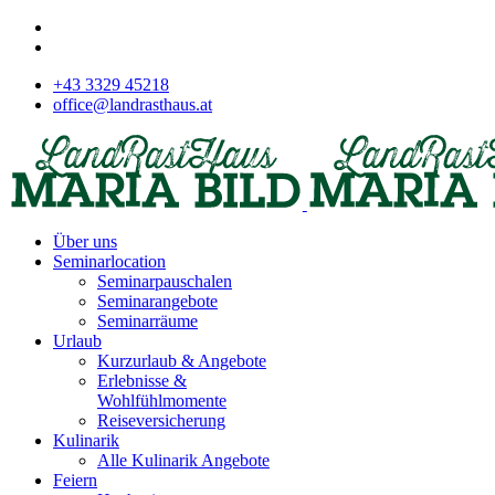
+43 3329 45218
office@landrasthaus.at
Über uns
Seminarlocation
Seminarpauschalen
Seminarangebote
Seminarräume
Urlaub
Kurzurlaub & Angebote
Erlebnisse &
Wohlfühlmomente
Reiseversicherung
Kulinarik
Alle Kulinarik Angebote
Feiern