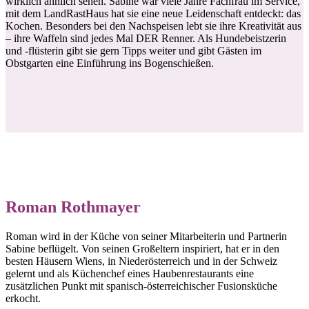
wirklich ähnlich sehen. Sabine war viele Jahre Fachfrau im Service,
mit dem LandRastHaus hat sie eine neue Leidenschaft entdeckt: das
Kochen. Besonders bei den Nachspeisen lebt sie ihre Kreativität aus
– ihre Waffeln sind jedes Mal DER Renner. Als Hundebeistzerin
und -flüsterin gibt sie gern Tipps weiter und gibt Gästen im
Obstgarten eine Einführung ins Bogenschießen.
Roman Rothmayer
Roman wird in der Küche von seiner Mitarbeiterin und Partnerin
Sabine beflügelt. Von seinen Großeltern inspiriert, hat er in den
besten Häusern Wiens, in Niederösterreich und in der Schweiz
gelernt und als Küchenchef eines Haubenrestaurants eine
zusätzlichen Punkt mit spanisch-österreichischer Fusionsküche
erkocht.