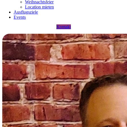
Weihnachtsfeier
Location mieten
Ausflugsziele
Events
Kontakt