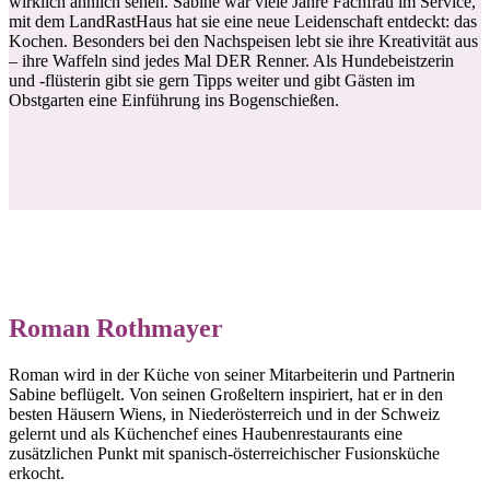
wirklich ähnlich sehen. Sabine war viele Jahre Fachfrau im Service,
mit dem LandRastHaus hat sie eine neue Leidenschaft entdeckt: das
Kochen. Besonders bei den Nachspeisen lebt sie ihre Kreativität aus
– ihre Waffeln sind jedes Mal DER Renner. Als Hundebeistzerin
und -flüsterin gibt sie gern Tipps weiter und gibt Gästen im
Obstgarten eine Einführung ins Bogenschießen.
Roman Rothmayer
Roman wird in der Küche von seiner Mitarbeiterin und Partnerin
Sabine beflügelt. Von seinen Großeltern inspiriert, hat er in den
besten Häusern Wiens, in Niederösterreich und in der Schweiz
gelernt und als Küchenchef eines Haubenrestaurants eine
zusätzlichen Punkt mit spanisch-österreichischer Fusionsküche
erkocht.