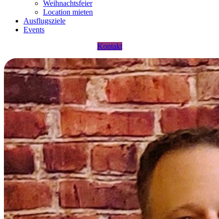
Weihnachtsfeier
Location mieten
Ausflugsziele
Events
Kontakt