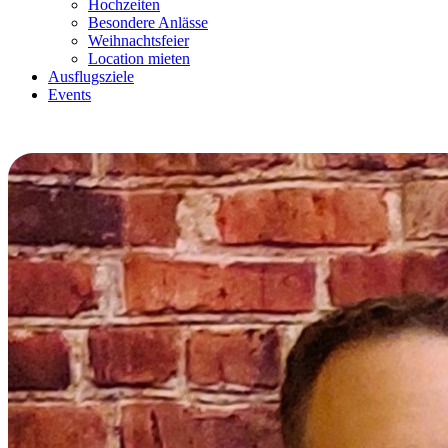
Hochzeiten
Besondere Anlässe
Weihnachtsfeier
Location mieten
Ausflugsziele
Events