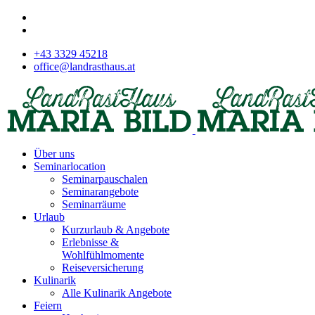
+43 3329 45218
office@landrasthaus.at
Über uns
Seminarlocation
Seminarpauschalen
Seminarangebote
Seminarräume
Urlaub
Kurzurlaub & Angebote
Erlebnisse &
Wohlfühlmomente
Reiseversicherung
Kulinarik
Alle Kulinarik Angebote
Feiern