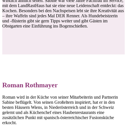
wirklich ähnlich sehen. Sabine war viele Jahre Fachfrau im Service,
mit dem LandRastHaus hat sie eine neue Leidenschaft entdeckt: das
Kochen. Besonders bei den Nachspeisen lebt sie ihre Kreativität aus
– ihre Waffeln sind jedes Mal DER Renner. Als Hundebeistzerin
und -flüsterin gibt sie gern Tipps weiter und gibt Gästen im
Obstgarten eine Einführung ins Bogenschießen.
Roman Rothmayer
Roman wird in der Küche von seiner Mitarbeiterin und Partnerin
Sabine beflügelt. Von seinen Großeltern inspiriert, hat er in den
besten Häusern Wiens, in Niederösterreich und in der Schweiz
gelernt und als Küchenchef eines Haubenrestaurants eine
zusätzlichen Punkt mit spanisch-österreichischer Fusionsküche
erkocht.