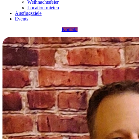
Weihnachtsfeier
Location mieten
Ausflugsziele
Events
Kontakt