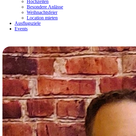
Hochzeiten
Besondere Anlässe
Weihnachtsfeier
Location mieten
Ausflugsziele
Events