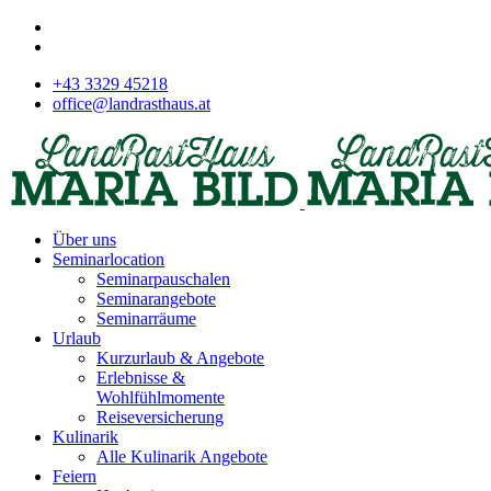
+43 3329 45218
office@landrasthaus.at
Über uns
Seminarlocation
Seminarpauschalen
Seminarangebote
Seminarräume
Urlaub
Kurzurlaub & Angebote
Erlebnisse &
Wohlfühlmomente
Reiseversicherung
Kulinarik
Alle Kulinarik Angebote
Feiern