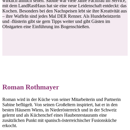
wirklich ähnlich sehen. Sabine war viele Jahre Fachfrau im Service,
mit dem LandRastHaus hat sie eine neue Leidenschaft entdeckt: das
Kochen. Besonders bei den Nachspeisen lebt sie ihre Kreativität aus
– ihre Waffeln sind jedes Mal DER Renner. Als Hundebeistzerin
und -flüsterin gibt sie gern Tipps weiter und gibt Gästen im
Obstgarten eine Einführung ins Bogenschießen.
Roman Rothmayer
Roman wird in der Küche von seiner Mitarbeiterin und Partnerin
Sabine beflügelt. Von seinen Großeltern inspiriert, hat er in den
besten Häusern Wiens, in Niederösterreich und in der Schweiz
gelernt und als Küchenchef eines Haubenrestaurants eine
zusätzlichen Punkt mit spanisch-österreichischer Fusionsküche
erkocht.