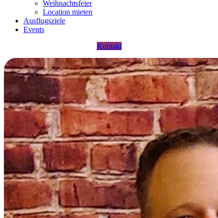
Weihnachtsfeier
Location mieten
Ausflugsziele
Events
Kontakt