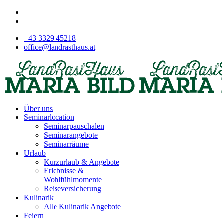
+43 3329 45218
office@landrasthaus.at
Über uns
Seminarlocation
Seminarpauschalen
Seminarangebote
Seminarräume
Urlaub
Kurzurlaub & Angebote
Erlebnisse &
Wohlfühlmomente
Reiseversicherung
Kulinarik
Alle Kulinarik Angebote
Feiern