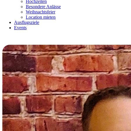
Hochzeiten
Besondere Anlässe
Weihnachtsfeier
Location mieten
Ausflugsziele
Events