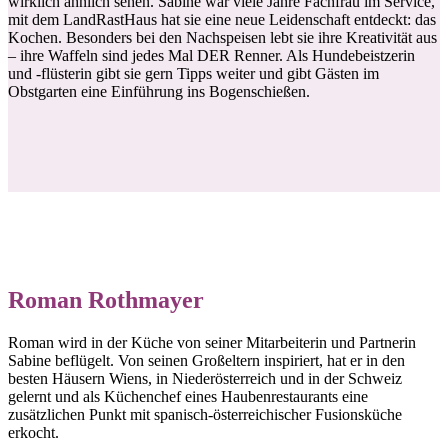
wirklich ähnlich sehen. Sabine war viele Jahre Fachfrau im Service,
mit dem LandRastHaus hat sie eine neue Leidenschaft entdeckt: das
Kochen. Besonders bei den Nachspeisen lebt sie ihre Kreativität aus
– ihre Waffeln sind jedes Mal DER Renner. Als Hundebeistzerin
und -flüsterin gibt sie gern Tipps weiter und gibt Gästen im
Obstgarten eine Einführung ins Bogenschießen.
Roman Rothmayer
Roman wird in der Küche von seiner Mitarbeiterin und Partnerin
Sabine beflügelt. Von seinen Großeltern inspiriert, hat er in den
besten Häusern Wiens, in Niederösterreich und in der Schweiz
gelernt und als Küchenchef eines Haubenrestaurants eine
zusätzlichen Punkt mit spanisch-österreichischer Fusionsküche
erkocht.