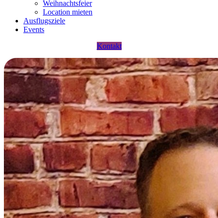
Weihnachtsfeier
Location mieten
Ausflugsziele
Events
Kontakt