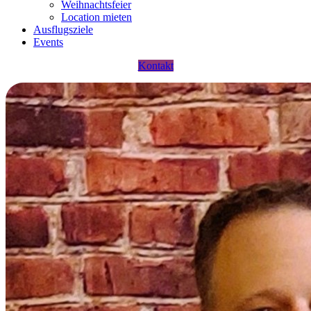
Weihnachtsfeier
Location mieten
Ausflugsziele
Events
Kontakt