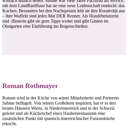
wirklich ähnlich sehen. Sabine war viele Jahre Fachfrau im Service,
mit dem LandRastHaus hat sie eine neue Leidenschaft entdeckt: das
Kochen. Besonders bei den Nachspeisen lebt sie ihre Kreativität aus
– ihre Waffeln sind jedes Mal DER Renner. Als Hundebeistzerin
und -flüsterin gibt sie gern Tipps weiter und gibt Gästen im
Obstgarten eine Einführung ins Bogenschießen.
Roman Rothmayer
Roman wird in der Küche von seiner Mitarbeiterin und Partnerin
Sabine beflügelt. Von seinen Großeltern inspiriert, hat er in den
besten Häusern Wiens, in Niederösterreich und in der Schweiz
gelernt und als Küchenchef eines Haubenrestaurants eine
zusätzlichen Punkt mit spanisch-österreichischer Fusionsküche
erkocht.