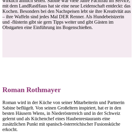
wirklich ähnlich sehen. Sabine war viele Jahre Fachfrau im Service,
mit dem LandRastHaus hat sie eine neue Leidenschaft entdeckt: das
Kochen. Besonders bei den Nachspeisen lebt sie ihre Kreativität aus
– ihre Waffeln sind jedes Mal DER Renner. Als Hundebeistzerin
und -flüsterin gibt sie gern Tipps weiter und gibt Gästen im
Obstgarten eine Einführung ins Bogenschießen.
Roman Rothmayer
Roman wird in der Küche von seiner Mitarbeiterin und Partnerin
Sabine beflügelt. Von seinen Großeltern inspiriert, hat er in den
besten Häusern Wiens, in Niederösterreich und in der Schweiz
gelernt und als Küchenchef eines Haubenrestaurants eine
zusätzlichen Punkt mit spanisch-österreichischer Fusionsküche
erkocht.