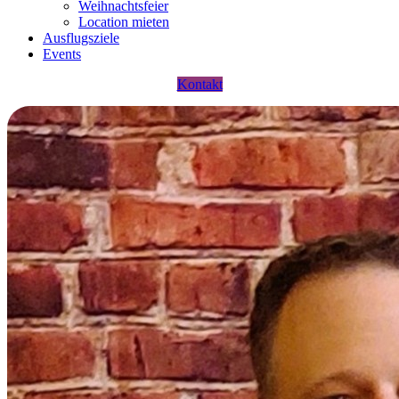
Weihnachtsfeier
Location mieten
Ausflugsziele
Events
Kontakt