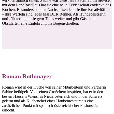
wirklich ähnlich sehen. Sabine war viele Jahre Fachfrau im Service,
mit dem LandRastHaus hat sie eine neue Leidenschaft entdeckt: das
Kochen. Besonders bei den Nachspeisen lebt sie ihre Kreativität aus
– ihre Waffeln sind jedes Mal DER Renner. Als Hundebeistzerin
und -flüsterin gibt sie gern Tipps weiter und gibt Gästen im
Obstgarten eine Einführung ins Bogenschießen.
Roman Rothmayer
Roman wird in der Küche von seiner Mitarbeiterin und Partnerin
Sabine beflügelt. Von seinen Großeltern inspiriert, hat er in den
besten Häusern Wiens, in Niederösterreich und in der Schweiz
gelernt und als Küchenchef eines Haubenrestaurants eine
zusätzlichen Punkt mit spanisch-österreichischer Fusionsküche
erkocht.