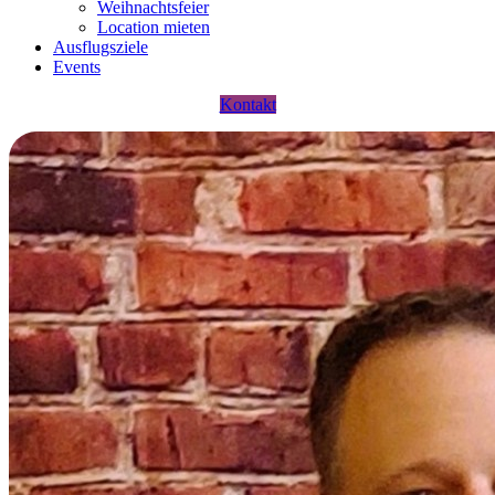
Weihnachtsfeier
Location mieten
Ausflugsziele
Events
Kontakt