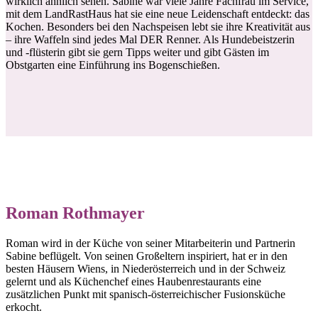
wirklich ähnlich sehen. Sabine war viele Jahre Fachfrau im Service,
mit dem LandRastHaus hat sie eine neue Leidenschaft entdeckt: das
Kochen. Besonders bei den Nachspeisen lebt sie ihre Kreativität aus
– ihre Waffeln sind jedes Mal DER Renner. Als Hundebeistzerin
und -flüsterin gibt sie gern Tipps weiter und gibt Gästen im
Obstgarten eine Einführung ins Bogenschießen.
Roman Rothmayer
Roman wird in der Küche von seiner Mitarbeiterin und Partnerin
Sabine beflügelt. Von seinen Großeltern inspiriert, hat er in den
besten Häusern Wiens, in Niederösterreich und in der Schweiz
gelernt und als Küchenchef eines Haubenrestaurants eine
zusätzlichen Punkt mit spanisch-österreichischer Fusionsküche
erkocht.