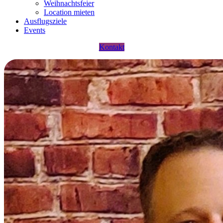
Weihnachtsfeier
Location mieten
Ausflugsziele
Events
Kontakt