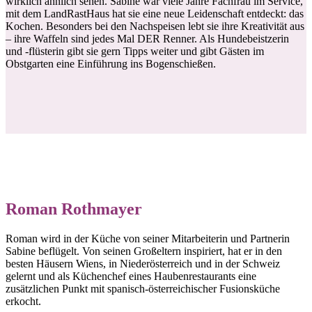
wirklich ähnlich sehen. Sabine war viele Jahre Fachfrau im Service,
mit dem LandRastHaus hat sie eine neue Leidenschaft entdeckt: das
Kochen. Besonders bei den Nachspeisen lebt sie ihre Kreativität aus
– ihre Waffeln sind jedes Mal DER Renner. Als Hundebeistzerin
und -flüsterin gibt sie gern Tipps weiter und gibt Gästen im
Obstgarten eine Einführung ins Bogenschießen.
Roman Rothmayer
Roman wird in der Küche von seiner Mitarbeiterin und Partnerin
Sabine beflügelt. Von seinen Großeltern inspiriert, hat er in den
besten Häusern Wiens, in Niederösterreich und in der Schweiz
gelernt und als Küchenchef eines Haubenrestaurants eine
zusätzlichen Punkt mit spanisch-österreichischer Fusionsküche
erkocht.