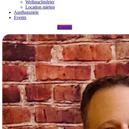
Weihnachtsfeier
Location mieten
Ausflugsziele
Events
Kontakt