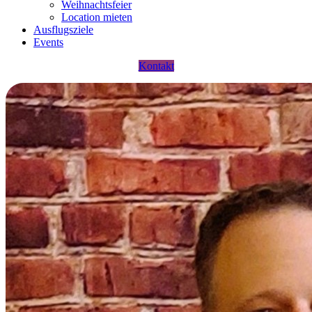
Weihnachtsfeier
Location mieten
Ausflugsziele
Events
Kontakt