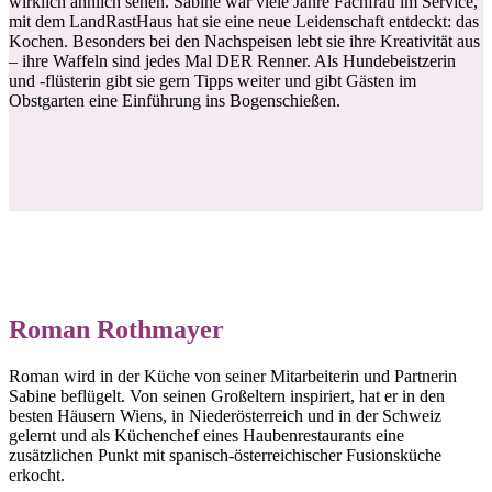
wirklich ähnlich sehen. Sabine war viele Jahre Fachfrau im Service,
mit dem LandRastHaus hat sie eine neue Leidenschaft entdeckt: das
Kochen. Besonders bei den Nachspeisen lebt sie ihre Kreativität aus
– ihre Waffeln sind jedes Mal DER Renner. Als Hundebeistzerin
und -flüsterin gibt sie gern Tipps weiter und gibt Gästen im
Obstgarten eine Einführung ins Bogenschießen.
Roman Rothmayer
Roman wird in der Küche von seiner Mitarbeiterin und Partnerin
Sabine beflügelt. Von seinen Großeltern inspiriert, hat er in den
besten Häusern Wiens, in Niederösterreich und in der Schweiz
gelernt und als Küchenchef eines Haubenrestaurants eine
zusätzlichen Punkt mit spanisch-österreichischer Fusionsküche
erkocht.