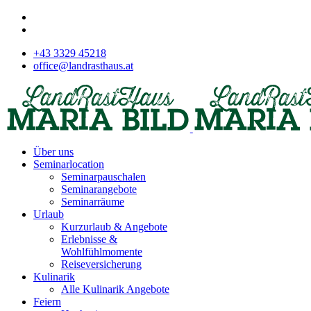
+43 3329 45218
office@landrasthaus.at
Über uns
Seminarlocation
Seminarpauschalen
Seminarangebote
Seminarräume
Urlaub
Kurzurlaub & Angebote
Erlebnisse &
Wohlfühlmomente
Reiseversicherung
Kulinarik
Alle Kulinarik Angebote
Feiern