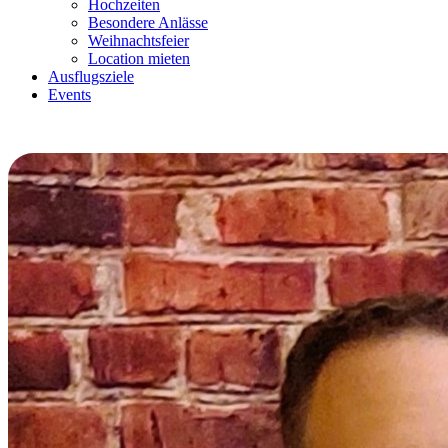
Hochzeiten
Besondere Anlässe
Weihnachtsfeier
Location mieten
Ausflugsziele
Events