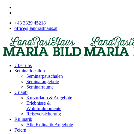
+43 3329 45218
office@landrasthaus.at
Über uns
Seminarlocation
Seminarpauschalen
Seminarangebote
Seminarräume
Urlaub
Kurzurlaub & Angebote
Erlebnisse &
Wohlfühlmomente
Reiseversicherung
Kulinarik
Alle Kulinarik Angebote
Feiern