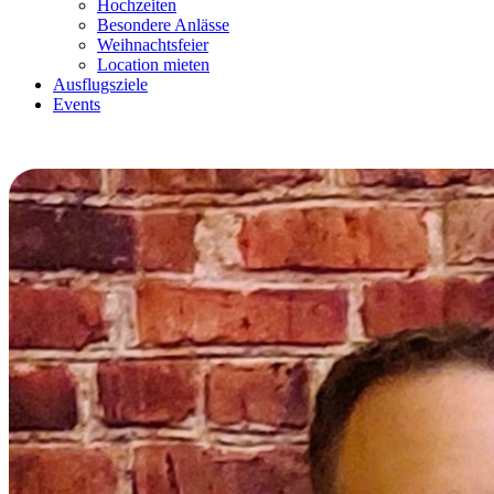
Hochzeiten
Besondere Anlässe
Weihnachtsfeier
Location mieten
Ausflugsziele
Events