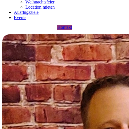
Weihnachtsfeier
Location mieten
Ausflugsziele
Events
Kontakt