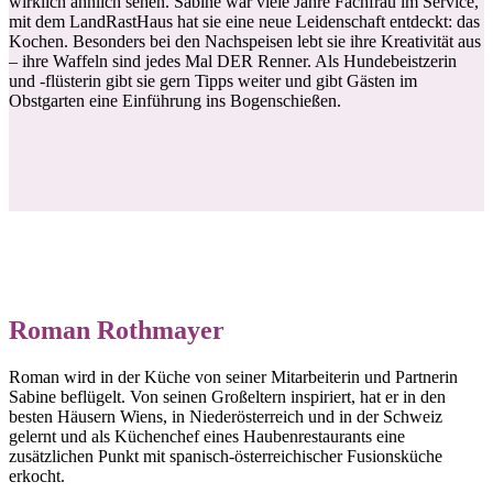
wirklich ähnlich sehen. Sabine war viele Jahre Fachfrau im Service,
mit dem LandRastHaus hat sie eine neue Leidenschaft entdeckt: das
Kochen. Besonders bei den Nachspeisen lebt sie ihre Kreativität aus
– ihre Waffeln sind jedes Mal DER Renner. Als Hundebeistzerin
und -flüsterin gibt sie gern Tipps weiter und gibt Gästen im
Obstgarten eine Einführung ins Bogenschießen.
Roman Rothmayer
Roman wird in der Küche von seiner Mitarbeiterin und Partnerin
Sabine beflügelt. Von seinen Großeltern inspiriert, hat er in den
besten Häusern Wiens, in Niederösterreich und in der Schweiz
gelernt und als Küchenchef eines Haubenrestaurants eine
zusätzlichen Punkt mit spanisch-österreichischer Fusionsküche
erkocht.