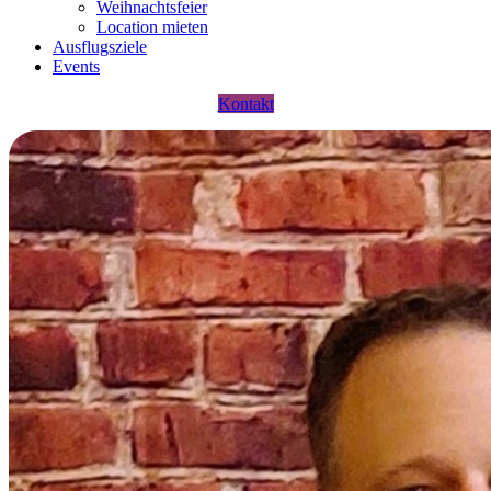
Weihnachtsfeier
Location mieten
Ausflugsziele
Events
Kontakt