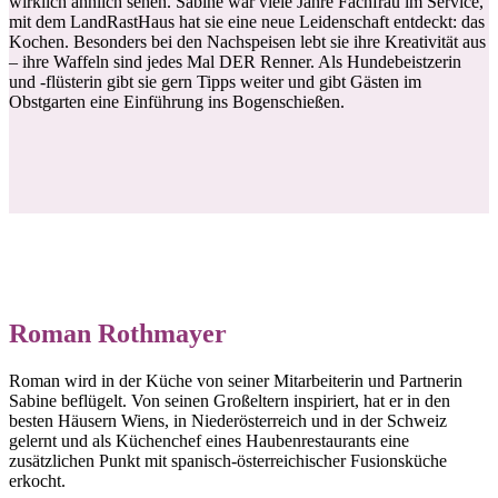
wirklich ähnlich sehen. Sabine war viele Jahre Fachfrau im Service,
mit dem LandRastHaus hat sie eine neue Leidenschaft entdeckt: das
Kochen. Besonders bei den Nachspeisen lebt sie ihre Kreativität aus
– ihre Waffeln sind jedes Mal DER Renner. Als Hundebeistzerin
und -flüsterin gibt sie gern Tipps weiter und gibt Gästen im
Obstgarten eine Einführung ins Bogenschießen.
Roman Rothmayer
Roman wird in der Küche von seiner Mitarbeiterin und Partnerin
Sabine beflügelt. Von seinen Großeltern inspiriert, hat er in den
besten Häusern Wiens, in Niederösterreich und in der Schweiz
gelernt und als Küchenchef eines Haubenrestaurants eine
zusätzlichen Punkt mit spanisch-österreichischer Fusionsküche
erkocht.