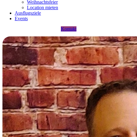
Weihnachtsfeier
Location mieten
Ausflugsziele
Events
Kontakt