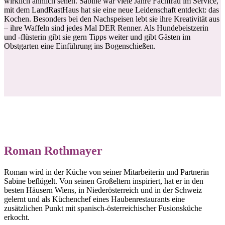
wirklich ähnlich sehen. Sabine war viele Jahre Fachfrau im Service,
mit dem LandRastHaus hat sie eine neue Leidenschaft entdeckt: das
Kochen. Besonders bei den Nachspeisen lebt sie ihre Kreativität aus
– ihre Waffeln sind jedes Mal DER Renner. Als Hundebeistzerin
und -flüsterin gibt sie gern Tipps weiter und gibt Gästen im
Obstgarten eine Einführung ins Bogenschießen.
Roman Rothmayer
Roman wird in der Küche von seiner Mitarbeiterin und Partnerin
Sabine beflügelt. Von seinen Großeltern inspiriert, hat er in den
besten Häusern Wiens, in Niederösterreich und in der Schweiz
gelernt und als Küchenchef eines Haubenrestaurants eine
zusätzlichen Punkt mit spanisch-österreichischer Fusionsküche
erkocht.