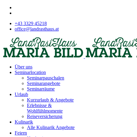
+43 3329 45218
office@landrasthaus.at
Über uns
Seminarlocation
Seminarpauschalen
Seminarangebote
Seminarräume
Urlaub
Kurzurlaub & Angebote
Erlebnisse &
Wohlfühlmomente
Reiseversicherung
Kulinarik
Alle Kulinarik Angebote
Feiern