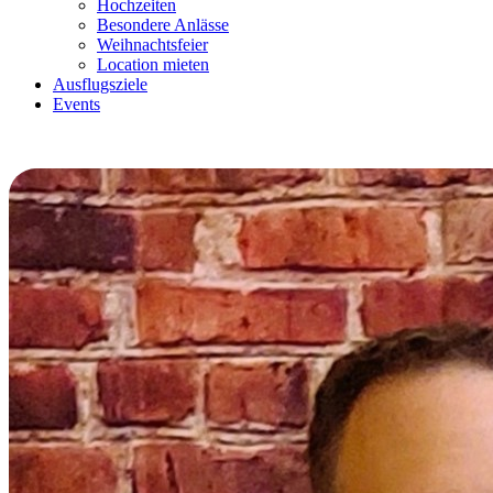
Hochzeiten
Besondere Anlässe
Weihnachtsfeier
Location mieten
Ausflugsziele
Events