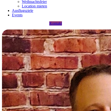
Weihnachtsfeier
Location mieten
Ausflugsziele
Events
Kontakt