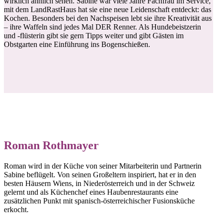
wirklich ähnlich sehen. Sabine war viele Jahre Fachfrau im Service,
mit dem LandRastHaus hat sie eine neue Leidenschaft entdeckt: das
Kochen. Besonders bei den Nachspeisen lebt sie ihre Kreativität aus
– ihre Waffeln sind jedes Mal DER Renner. Als Hundebeistzerin
und -flüsterin gibt sie gern Tipps weiter und gibt Gästen im
Obstgarten eine Einführung ins Bogenschießen.
Roman Rothmayer
Roman wird in der Küche von seiner Mitarbeiterin und Partnerin
Sabine beflügelt. Von seinen Großeltern inspiriert, hat er in den
besten Häusern Wiens, in Niederösterreich und in der Schweiz
gelernt und als Küchenchef eines Haubenrestaurants eine
zusätzlichen Punkt mit spanisch-österreichischer Fusionsküche
erkocht.