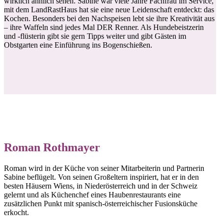
wirklich ähnlich sehen. Sabine war viele Jahre Fachfrau im Service,
mit dem LandRastHaus hat sie eine neue Leidenschaft entdeckt: das
Kochen. Besonders bei den Nachspeisen lebt sie ihre Kreativität aus
– ihre Waffeln sind jedes Mal DER Renner. Als Hundebeistzerin
und -flüsterin gibt sie gern Tipps weiter und gibt Gästen im
Obstgarten eine Einführung ins Bogenschießen.
Roman Rothmayer
Roman wird in der Küche von seiner Mitarbeiterin und Partnerin
Sabine beflügelt. Von seinen Großeltern inspiriert, hat er in den
besten Häusern Wiens, in Niederösterreich und in der Schweiz
gelernt und als Küchenchef eines Haubenrestaurants eine
zusätzlichen Punkt mit spanisch-österreichischer Fusionsküche
erkocht.