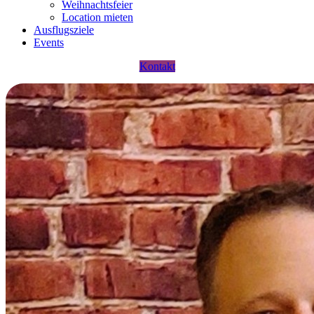
Weihnachtsfeier
Location mieten
Ausflugsziele
Events
Kontakt